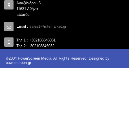
Αναξάνδρου 5
11631 Αθήνα
Ελλάδα
Email :
sales1@mtemarket.gr
Τηλ 1 : +302108846031
Τηλ 2: +302108846032
©2004 PowerScreen Media. All Rights Reserved. Designed by
powerscreen.gr
.