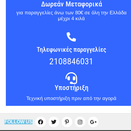
Δωρεάν Μεταφορικά
για παραγγελίες άνω των 80€ σε όλη την Ελλάδα
μέχρι 4 κιλά
Τηλεφωνικές παραγγελίες
2108846031
Υποστήριξη
Τεχνική υποστήριξη πριν από την αγορά
FOLLOW US