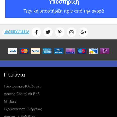
Υποστήριξη
Τεχνική υποστήριξη πριν από την αγορά
FOLLOW US
Προϊόντα
Ηλεκτρονικές Κλειδαριές
Access Control Air BnB
Minibars
Εξοικονόμηση Ενέργειας
Διακόπτες Ενδείξεων