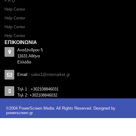
F.A.Q
Help Center
Help Center
Help Center
Help Center
ΕΠΙΚΟΙΝΩΝΙΑ
Αναξάνδρου 5
11631 Αθήνα
Ελλάδα
Email :
sales1@mtemarket.gr
Τηλ 1 : +302108846031
Τηλ 2: +302108846032
©2004 PowerScreen Media. All Rights Reserved. Designed by
powerscreen.gr
.