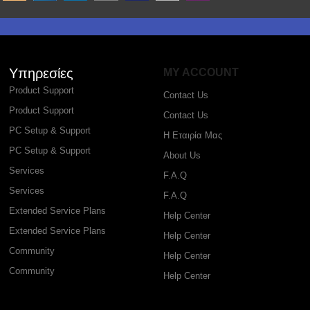
Υπηρεσίες
MY ACCOUNT
Product Support
Contact Us
Product Support
Contact Us
PC Setup & Support
Η Εταιρία Μας
PC Setup & Support
About Us
Services
F.A.Q
Services
F.A.Q
Extended Service Plans
Help Center
Extended Service Plans
Help Center
Community
Help Center
Community
Help Center