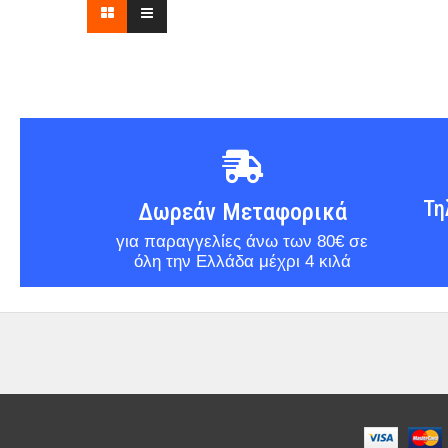
Τη
Δωρεάν Μεταφορικά
για παραγγελίες άνω των 80€ σε
όλη την Ελλάδα μέχρι 4 κιλά