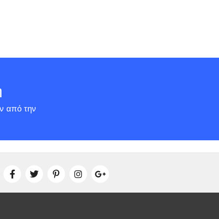
η
ν από την