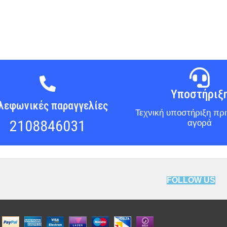
Υποστήριξ
λεφωνικές παραγγελίες
Τεχνική υποστήριξη πρι
2108846031
αγορά
FOLLOW US