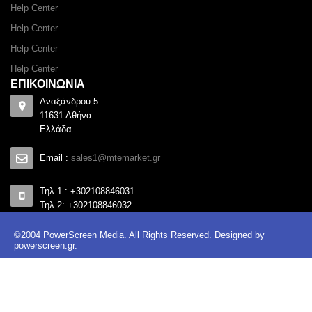
Help Center
Help Center
Help Center
Help Center
ΕΠΙΚΟΙΝΩΝΙΑ
Αναξάνδρου 5
11631 Αθήνα
Ελλάδα
Email :
sales1@mtemarket.gr
Τηλ 1 : +302108846031
Τηλ 2: +302108846032
©2004 PowerScreen Media. All Rights Reserved. Designed by
powerscreen.gr
.