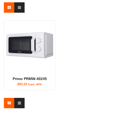
Primo PRMW-40245
$83.10
Συμπ. ΦΠΑ