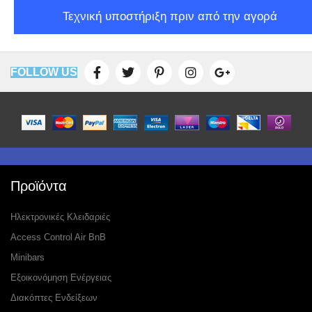
Τεχνική υποστήριξη πριν από την αγορά
FOLLOW US
Προϊόντα
Ηλεκτρονικές Κλειδαριές
Access Control Air BnB
Minibars
Εξοικονόμηση Ενέργειας
Διακόπτες Ενδείξεων