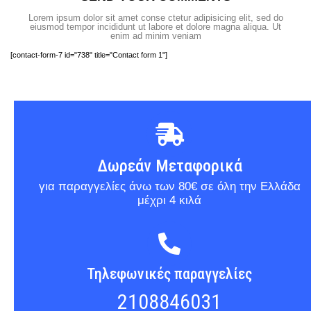
Lorem ipsum dolor sit amet conse ctetur adipisicing elit, sed do
eiusmod tempor incididunt ut labore et dolore magna aliqua. Ut
enim ad minim veniam
[contact-form-7 id="738" title="Contact form 1"]
Δωρεάν Μεταφορικά
για παραγγελίες άνω των 80€ σε όλη την Ελλάδα
μέχρι 4 κιλά
Τηλεφωνικές παραγγελίες
2108846031