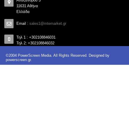
Αναξάνδρου 5
11631 Αθήνα
Ελλάδα
Email :
sales1@mtemarket.gr
Τηλ 1 : +302108846031
Τηλ 2: +302108846032
©2004 PowerScreen Media. All Rights Reserved. Designed by
powerscreen.gr
.